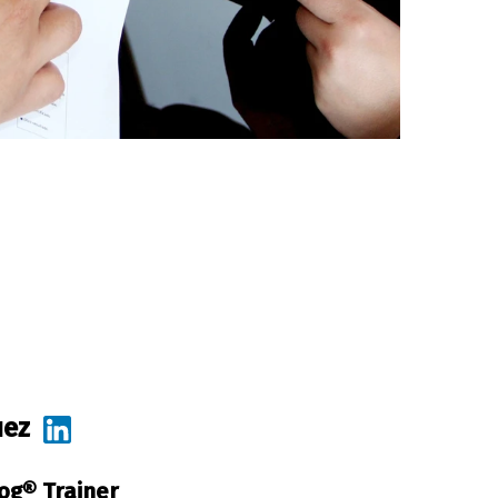
uez
log® Trainer